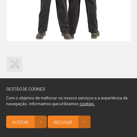
CONTACTO
GESTÃO DE COOKIES
Com o objetivo de melhorar os nossos serviços e a experiência de
navegação, informamos que utilizamos
cookies.
ACEITAR
RECUSAR