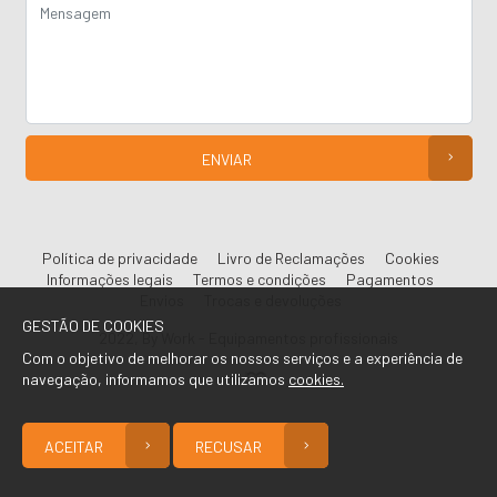
ENVIAR
Política de privacidade
Livro de Reclamações
Cookies
Informações legais
Termos e condições
Pagamentos
Envios
Trocas e devoluções
GESTÃO DE COOKIES
2022, By Work - Equipamentos profissionais
Com o objetivo de melhorar os nossos serviços e a experiência de
navegação, informamos que utilizamos
cookies.
ACEITAR
RECUSAR